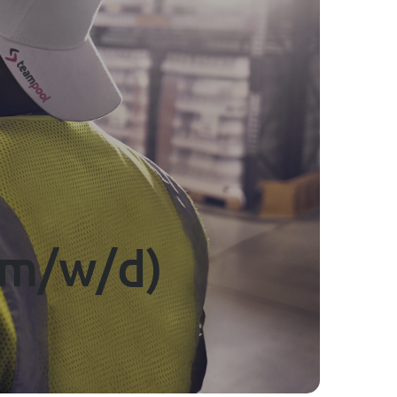
-----
(m/w/d)