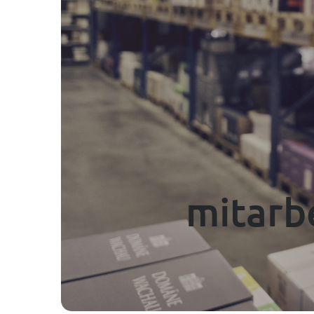
----
mitarb