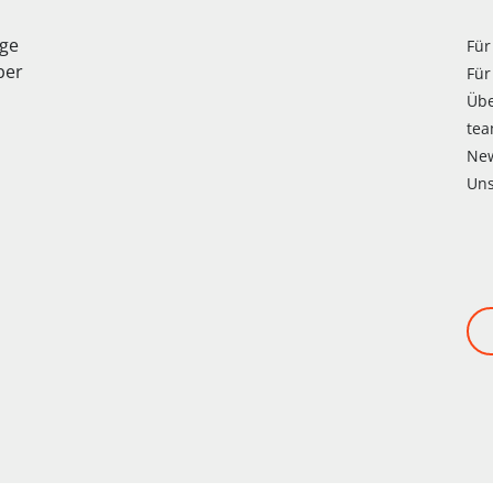
age
Für
ber
Für
Üb
te
Ne
Uns