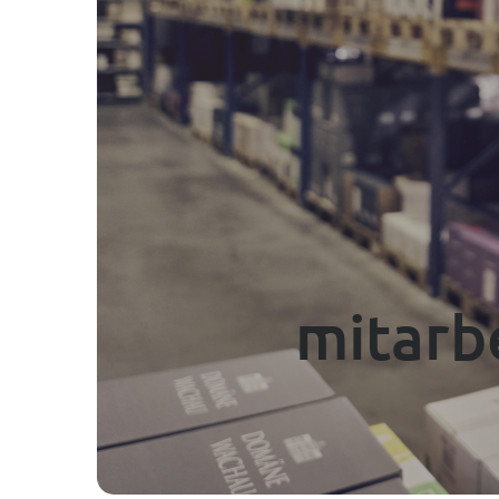
----
mitarb