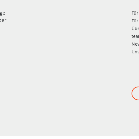
age
Für
ber
Für
Üb
te
Ne
Uns