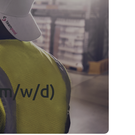
-----
(m/w/d)