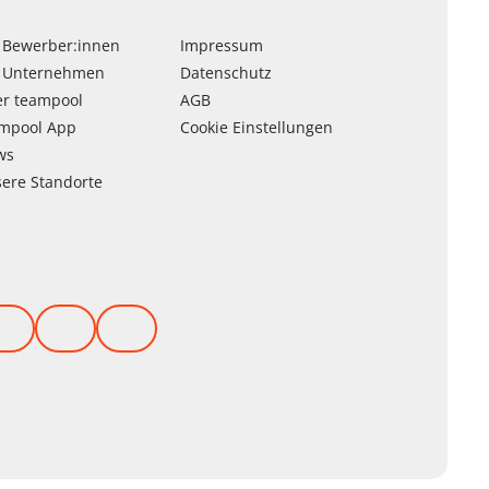
 Bewerber:innen
Impressum
 Unternehmen
Datenschutz
er
team
pool
AGB
am
pool
App
Cookie Einstellungen
ws
ere Standorte