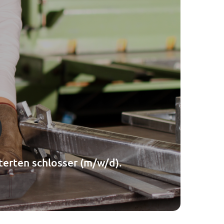
-----
)
terten schlosser (m/w/d).