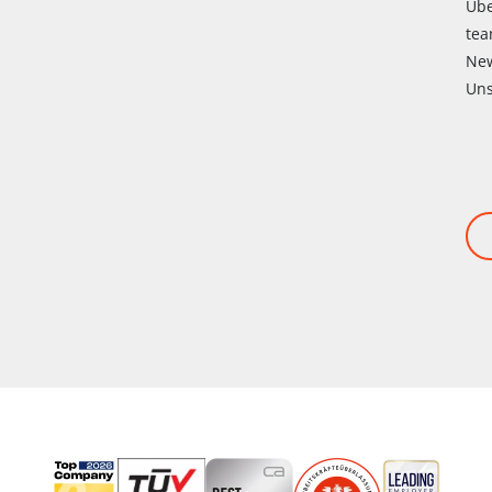
Üb
te
Ne
Uns