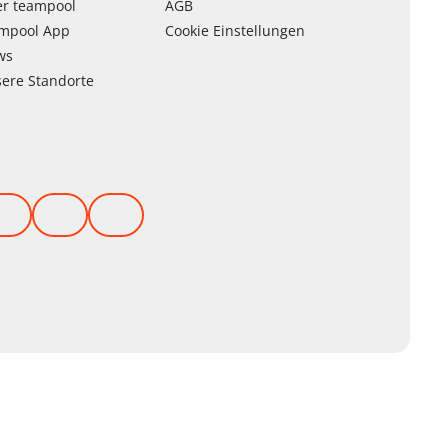
er
team
pool
AGB
am
pool
App
Cookie Einstellungen
ws
ere Standorte