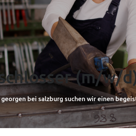
----
schlosser (m/w/d
. georgen bei salzburg suchen wir einen begeis