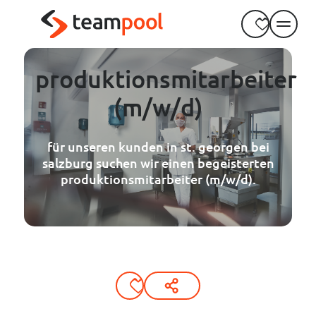
----
Zum Haupt-Inhalt springen
Zur Menü-Navigation springen
Zum Footer springen
AK + 3
AK + 1
AK + 2
produktionsmitarbeiter
(m/w/d)
für unseren kunden in st. georgen bei
salzburg suchen wir einen begeisterten
produktionsmitarbeiter (m/w/d).