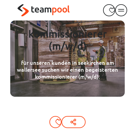
----
Zum Haupt-Inhalt springen
Zur Menü-Navigation springen
Zum Footer springen
AK + 3
AK + 1
AK + 2
kommissionierer
(m/w/d)
für unseren kunden in seekirchen am
wallersee suchen wir einen begeisterten
kommissionierer (m/w/d).