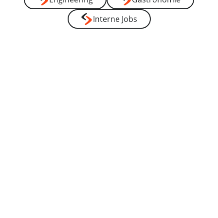
----
Interne Jobs
----