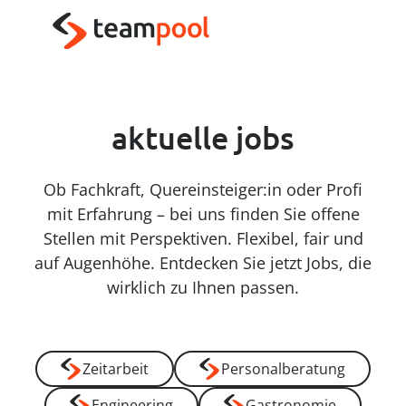
----
zeitarbeit
engineering
personalberatung
gastronomie
wir verstehen arbeit
wir entwickeln ideen
wir vermitteln persönlichkeiten
wir servieren lösungen
Zum Haupt-Inhalt springen
Zur Menü-Navigation springen
Zum Footer springen
AK + 3
AK + 1
AK + 2
Jetzt Job finden
Jetzt Traumjob finden
Jetzt durchstarten
Jetzt Gastro-Job finden
aktuelle jobs
Ob Fachkraft, Quereinsteiger:in oder Profi
mit Erfahrung – bei uns finden Sie offene
Stellen mit Perspektiven. Flexibel, fair und
auf Augenhöhe. Entdecken Sie jetzt Jobs, die
wirklich zu Ihnen passen.
Zeitarbeit
Personalberatung
Engineering
Gastronomie