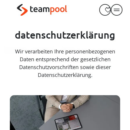
----
Zum Haupt-Inhalt springen
Zur Menü-Navigation springen
Zum Footer springen
AK + 3
AK + 1
AK + 2
datenschutzerklärung
Wir verarbeiten Ihre personenbezogenen
Daten entsprechend der gesetzlichen
Datenschutzvorschriften sowie dieser
Datenschutzerklärung.