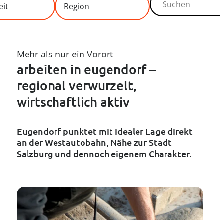
----
eit
Region
Burgenland
Mehr als nur ein Vorort
Kärnten
arbeiten in eugendorf –
----
regional verwurzelt,
ügig
Niederösterreich
wirtschaftlich aktiv
Oberösterreich
Eugendorf punktet mit idealer Lage direkt
Salzburg
an der Westautobahn, Nähe zur Stadt
Salzburg und dennoch eigenem Charakter.
Steiermark
Tirol
Vorarlberg