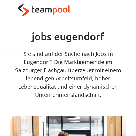
----
Zum Haupt-Inhalt springen
Zur Menü-Navigation springen
Zum Footer springen
AK + 3
AK + 1
AK + 2
jobs eugendorf
Sie sind auf der Suche nach Jobs in
Eugendorf? Die Marktgemeinde im
Salzburger Flachgau überzeugt mit einem
lebendigen Arbeitsumfeld, hoher
Lebensqualität und einer dynamischen
Unternehmenslandschaft.