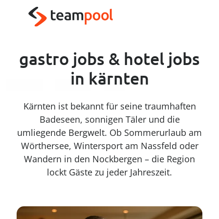
----
Zum Haupt-Inhalt springen
Zur Menü-Navigation springen
Zum Footer springen
AK + 3
AK + 1
AK + 2
gastro jobs & hotel jobs
in kärnten
Kärnten ist bekannt für seine traumhaften
Badeseen, sonnigen Täler und die
umliegende Bergwelt. Ob Sommerurlaub am
Wörthersee, Wintersport am Nassfeld oder
Wandern in den Nockbergen – die Region
lockt Gäste zu jeder Jahreszeit.