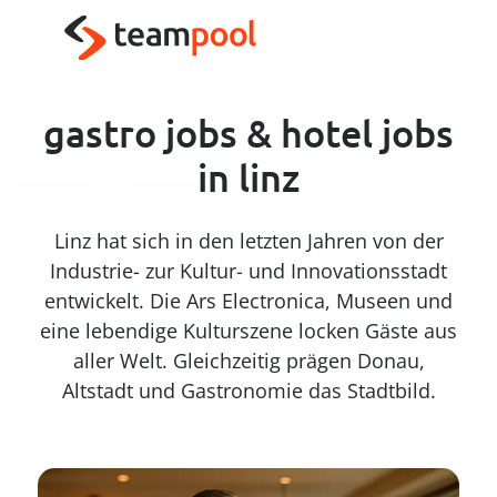
----
Zum Haupt-Inhalt springen
Zur Menü-Navigation springen
Zum Footer springen
AK + 3
AK + 1
AK + 2
gastro jobs & hotel jobs
in linz
Linz hat sich in den letzten Jahren von der
Industrie- zur Kultur- und Innovationsstadt
entwickelt. Die Ars Electronica, Museen und
eine lebendige Kulturszene locken Gäste aus
aller Welt. Gleichzeitig prägen Donau,
Altstadt und Gastronomie das Stadtbild.