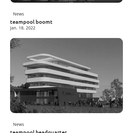
--
News
teampool boomt
Jan. 18, 2022
News
teampool headquarter