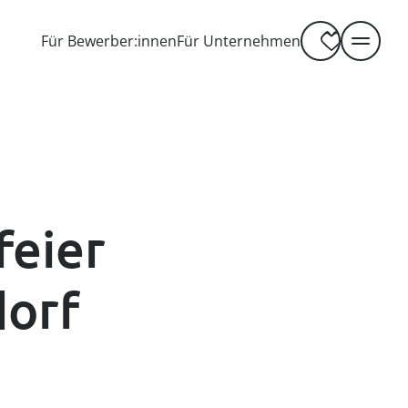
-----
Für Bewerber:innen
Für Unternehmen
feier
dorf