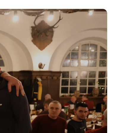
-----