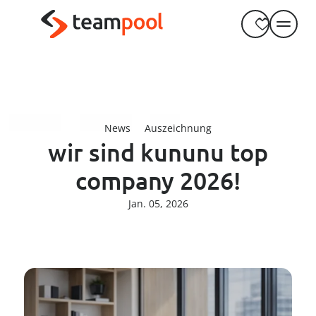
----
Zum Haupt-Inhalt springen
Zur Menü-Navigation springen
Zum Footer springen
AK + 3
AK + 1
AK + 2
News
Auszeichnung
wir sind kununu top
company 2026!
Jan. 05, 2026