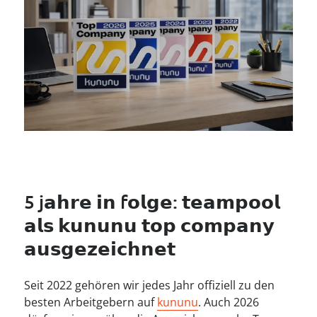
----
----
5 j𝗮𝗵𝗿𝗲 𝗶𝗻 f𝗼𝗹𝗴𝗲: 𝘁𝗲𝗮𝗺𝗽𝗼𝗼𝗹 
𝗮𝗹𝘀 𝗸𝘂𝗻𝘂𝗻𝘂 𝘁𝗼𝗽 𝗰𝗼𝗺𝗽𝗮𝗻𝘆 
𝗮𝘂𝘀𝗴𝗲𝘇𝗲𝗶𝗰𝗵𝗻𝗲𝘁
Seit 2022 gehören wir jedes Jahr offiziell zu den
besten Arbeitgebern auf
kununu
. Auch 2026